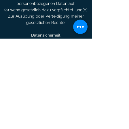
personenbezogenen Daten auf:
(a) wenn gesetzlich dazu verpflichtet; und(b)
Zur Ausübung oder Verteidigung meiner
gesetzlichen Rechte.
Datensicherheit
6.1 Die Übertragung von Informationen über
das Internet ist niemals 100% sicher
6.2 Ich werde angemessene Maßnahmen
ergreifen, um den Verlust oder Missbrauch
Ihrer personenbezogenen Daten zu
verhindern (z.B. SSL-Zertifikate).
Änderungen
7.1 Ich kann diese Richtlinie regelmäßig
ändern oder aktualisieren, indem ich eine
neue Version auf meiner Website
veröffentliche.
7.2 Ich werde Sie über Änderungen an dieser
Richtlinie informieren.