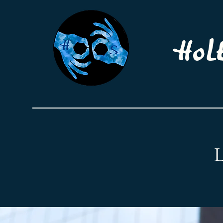
Hol
L