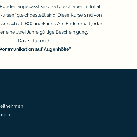
Kunden angepasst sind, zeitgleich aber im Inhalt
ursen" gleichgestellt sind. Diese Kurse sind von
senschaft (BG) anerkannt. Am Ende erhält jeder
er eine zwei Jahre gültige Bescheinigung.
Das ist für mich
"Kommunikation auf Augenhöhe"
teilnehmen,
igen: